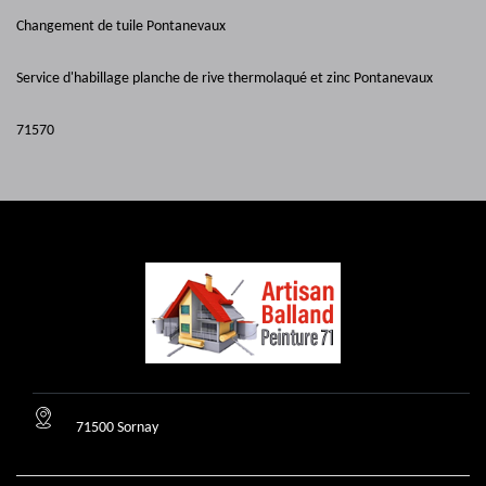
Changement de tuile Pontanevaux
Service d'habillage planche de rive thermolaqué et zinc Pontanevaux
71570
71500 Sornay