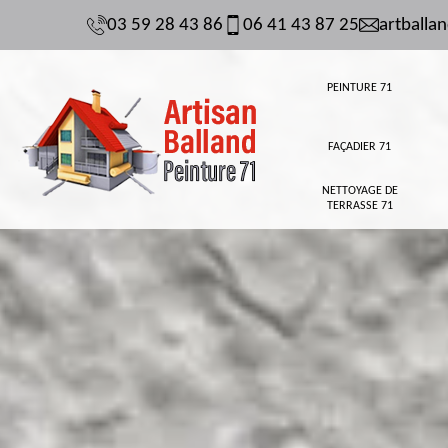
03 59 28 43 86
06 41 43 87 25
artball
PEINTURE 71
FAÇADIER 71
NETTOYAGE DE
TERRASSE 71