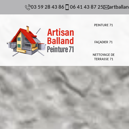
03 59 28 43 86
06 41 43 87 25
artball
PEINTURE 71
FAÇADIER 71
NETTOYAGE DE
TERRASSE 71