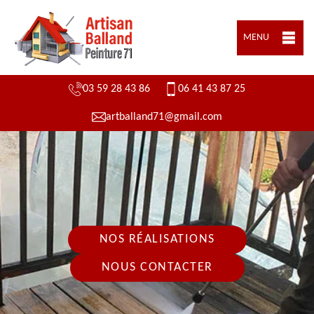
MENU
03 59 28 43 86
06 41 43 87 25
artballand71@gmail.com
NOS RÉALISATIONS
NOUS CONTACTER