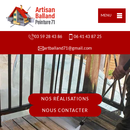
MENU
03 59 28 43 86
06 41 43 87 25
artballand71@gmail.com
NOS RÉALISATIONS
NOUS CONTACTER