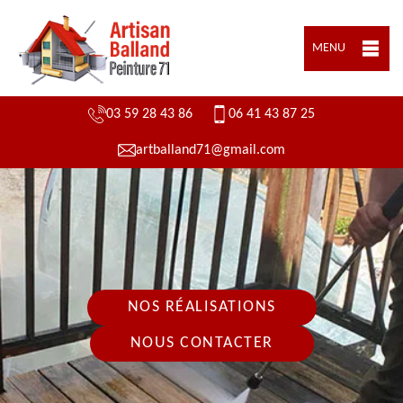
MENU
03 59 28 43 86
06 41 43 87 25
artballand71@gmail.com
NOS RÉALISATIONS
NOUS CONTACTER