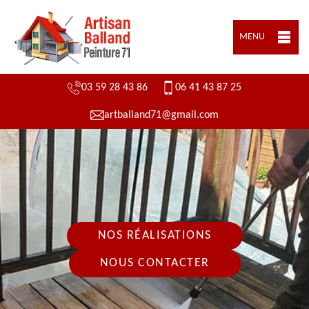
MENU
03 59 28 43 86
06 41 43 87 25
artballand71@gmail.com
NOS RÉALISATIONS
NOUS CONTACTER