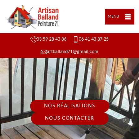
MENU
03 59 28 43 86
06 41 43 87 25
artballand71@gmail.com
NOS RÉALISATIONS
NOUS CONTACTER