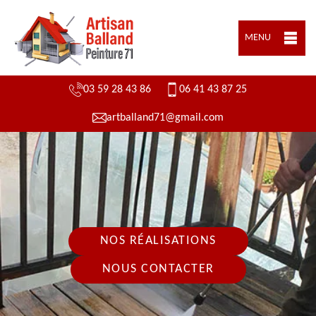
MENU
03 59 28 43 86
06 41 43 87 25
artballand71@gmail.com
NOS RÉALISATIONS
NOUS CONTACTER