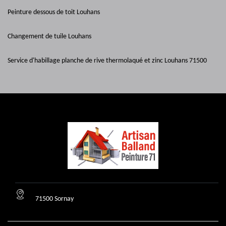
Peinture dessous de toit Louhans
Changement de tuile Louhans
Service d'habillage planche de rive thermolaqué et zinc Louhans 71500
71500 Sornay