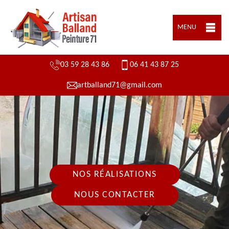
MENU
03 59 28 43 86
06 41 43 87 25
artballand71@gmail.com
NOS RÉALISATIONS
NOUS CONTACTER