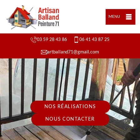
MENU
03 59 28 43 86
06 41 43 87 25
artballand71@gmail.com
NOS RÉALISATIONS
NOUS CONTACTER