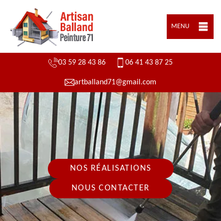
MENU
03 59 28 43 86
06 41 43 87 25
artballand71@gmail.com
NOS RÉALISATIONS
NOUS CONTACTER