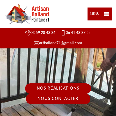
MENU
03 59 28 43 86
06 41 43 87 25
artballand71@gmail.com
NOS RÉALISATIONS
NOUS CONTACTER