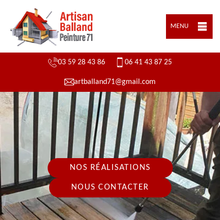
MENU
03 59 28 43 86
06 41 43 87 25
artballand71@gmail.com
NOS RÉALISATIONS
NOUS CONTACTER