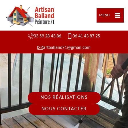
MENU
03 59 28 43 86
06 41 43 87 25
artballand71@gmail.com
NOS RÉALISATIONS
NOUS CONTACTER