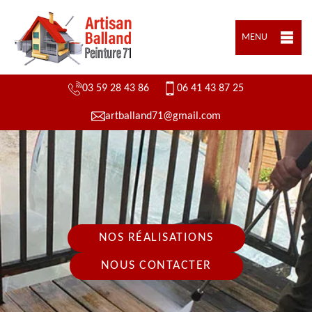
MENU
03 59 28 43 86
06 41 43 87 25
artballand71@gmail.com
NOS RÉALISATIONS
NOUS CONTACTER