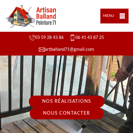
MENU
03 59 28 43 86
06 41 43 87 25
artballand71@gmail.com
NOS RÉALISATIONS
NOUS CONTACTER