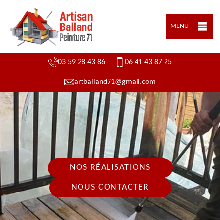
MENU
03 59 28 43 86
06 41 43 87 25
artballand71@gmail.com
NOS RÉALISATIONS
NOUS CONTACTER