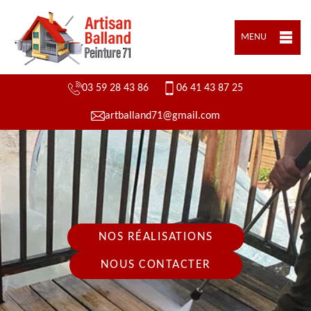
MENU
03 59 28 43 86
06 41 43 87 25
artballand71@gmail.com
NOS RÉALISATIONS
NOUS CONTACTER