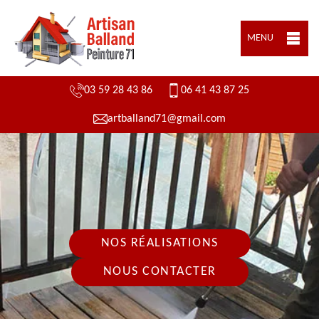
MENU
03 59 28 43 86
06 41 43 87 25
artballand71@gmail.com
NOS RÉALISATIONS
NOUS CONTACTER