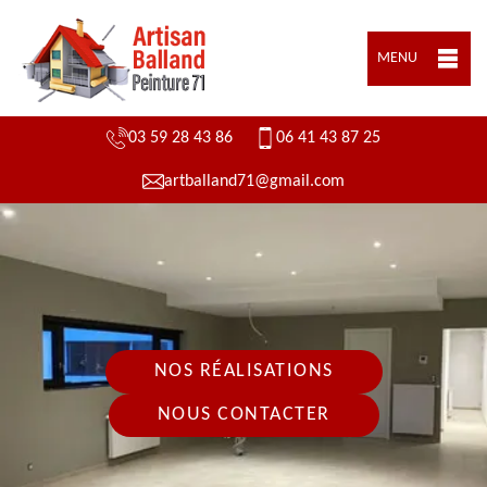
MENU
03 59 28 43 86
06 41 43 87 25
artballand71@gmail.com
NOS RÉALISATIONS
NOUS CONTACTER