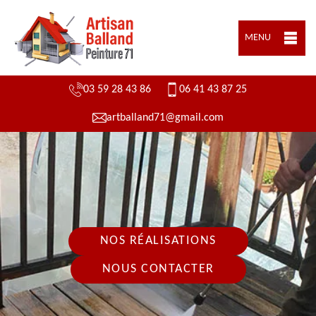
MENU
03 59 28 43 86
06 41 43 87 25
artballand71@gmail.com
NOS RÉALISATIONS
NOUS CONTACTER