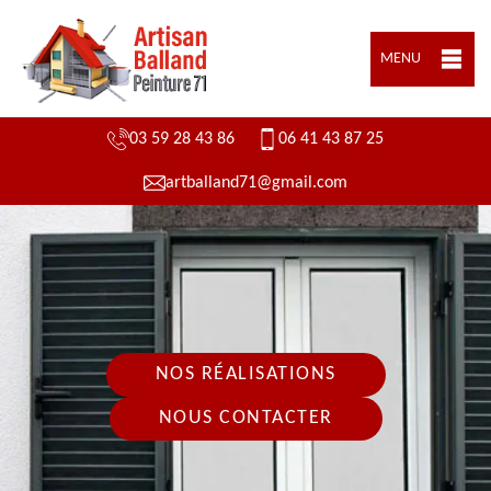
MENU
03 59 28 43 86
06 41 43 87 25
artballand71@gmail.com
NOS RÉALISATIONS
NOUS CONTACTER